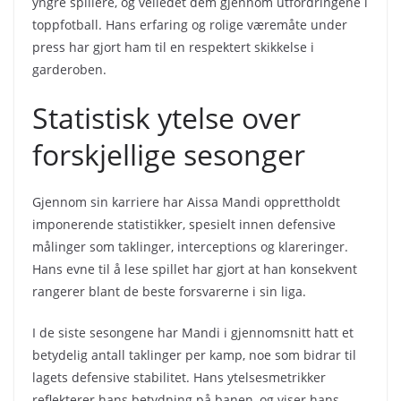
yngre spillere, og veiledet dem gjennom utfordringene i
toppfotball. Hans erfaring og rolige væremåte under
press har gjort ham til en respektert skikkelse i
garderoben.
Statistisk ytelse over
forskjellige sesonger
Gjennom sin karriere har Aissa Mandi opprettholdt
imponerende statistikker, spesielt innen defensive
målinger som taklinger, interceptions og klareringer.
Hans evne til å lese spillet har gjort at han konsekvent
rangerer blant de beste forsvarerne i sin liga.
I de siste sesongene har Mandi i gjennomsnitt hatt et
betydelig antall taklinger per kamp, noe som bidrar til
lagets defensive stabilitet. Hans ytelsesmetrikker
reflekterer hans betydning på banen, og viser hans