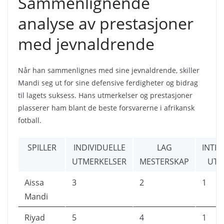
Sammenlignende
analyse av prestasjoner
med jevnaldrende
Når han sammenlignes med sine jevnaldrende, skiller
Mandi seg ut for sine defensive ferdigheter og bidrag
til lagets suksess. Hans utmerkelser og prestasjoner
plasserer ham blant de beste forsvarerne i afrikansk
fotball.
SPILLER
INDIVIDUELLE
LAG
INTE
UTMERKELSER
MESTERSKAP
UTM
Aissa
3
2
1
Mandi
Riyad
5
4
1